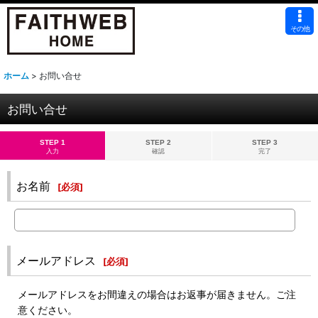
その他
ホーム
>
お問い合せ
お問い合せ
STEP 1
STEP 2
STEP 3
入力
確認
完了
お名前
[
必須
]
メールアドレス
[
必須
]
メールアドレスをお間違えの場合はお返事が届きません。ご注
意ください。