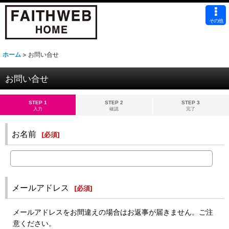
その他
ホーム
>
お問い合せ
お問い合せ
STEP 1
STEP 2
STEP 3
入力
確認
完了
お名前
[
必須
]
メールアドレス
[
必須
]
メールアドレスをお間違えの場合はお返事が届きません。ご注
意ください。