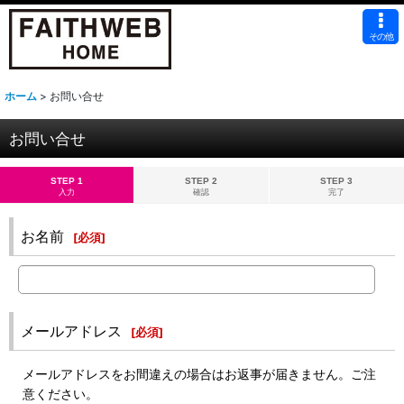
その他
ホーム
>
お問い合せ
お問い合せ
STEP 1
STEP 2
STEP 3
入力
確認
完了
お名前
[
必須
]
メールアドレス
[
必須
]
メールアドレスをお間違えの場合はお返事が届きません。ご注
意ください。