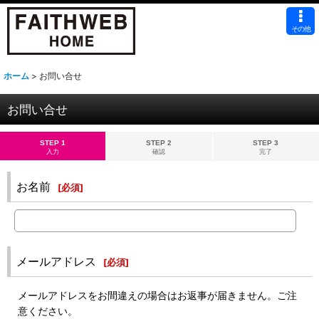
その他
ホーム
>
お問い合せ
お問い合せ
STEP 1
STEP 2
STEP 3
入力
確認
完了
お名前
[
必須
]
メールアドレス
[
必須
]
メールアドレスをお間違えの場合はお返事が届きません。ご注
意ください。