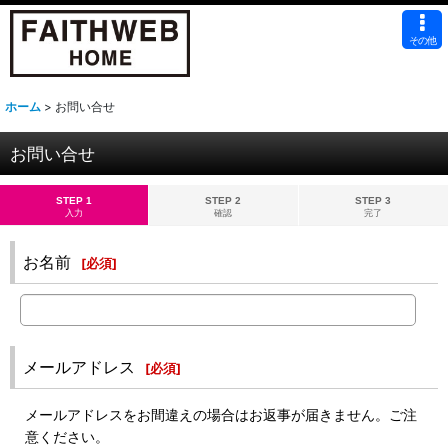
その他
ホーム
>
お問い合せ
お問い合せ
STEP 1
STEP 2
STEP 3
入力
確認
完了
お名前
[
必須
]
メールアドレス
[
必須
]
メールアドレスをお間違えの場合はお返事が届きません。ご注
意ください。