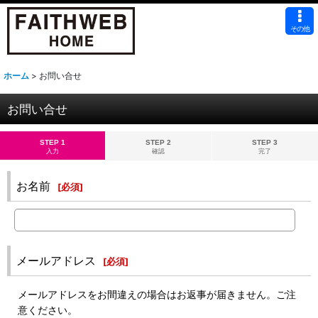
その他
ホーム
>
お問い合せ
お問い合せ
STEP 1
STEP 2
STEP 3
入力
確認
完了
お名前
[
必須
]
メールアドレス
[
必須
]
メールアドレスをお間違えの場合はお返事が届きません。ご注
意ください。