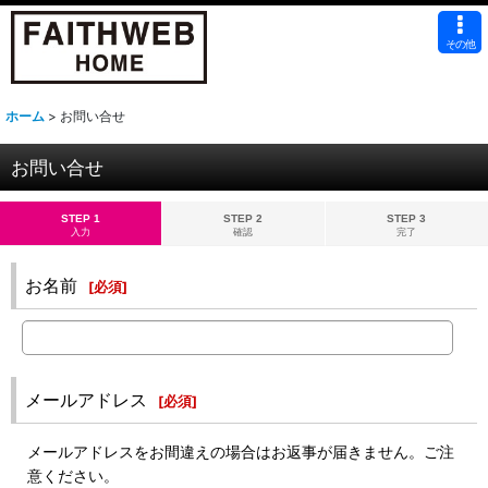
その他
ホーム
>
お問い合せ
お問い合せ
STEP 1
STEP 2
STEP 3
入力
確認
完了
お名前
[
必須
]
メールアドレス
[
必須
]
メールアドレスをお間違えの場合はお返事が届きません。ご注
意ください。