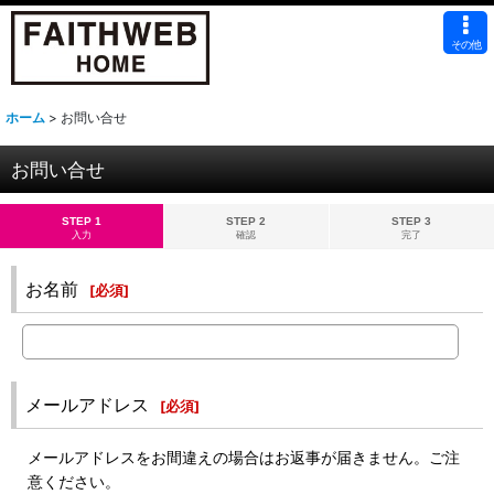
その他
ホーム
>
お問い合せ
お問い合せ
STEP 1
STEP 2
STEP 3
入力
確認
完了
お名前
[
必須
]
メールアドレス
[
必須
]
メールアドレスをお間違えの場合はお返事が届きません。ご注
意ください。