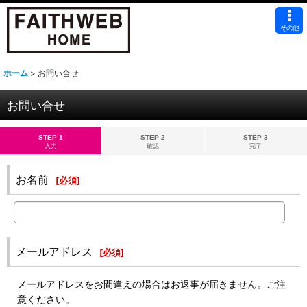
その他
ホーム
>
お問い合せ
お問い合せ
STEP 1
STEP 2
STEP 3
入力
確認
完了
お名前
[
必須
]
メールアドレス
[
必須
]
メールアドレスをお間違えの場合はお返事が届きません。ご注
意ください。