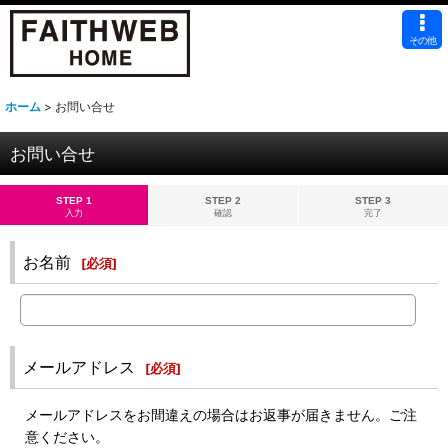
その他
ホーム
>
お問い合せ
お問い合せ
STEP 1
STEP 2
STEP 3
入力
確認
完了
お名前
[
必須
]
メールアドレス
[
必須
]
メールアドレスをお間違えの場合はお返事が届きません。ご注
意ください。