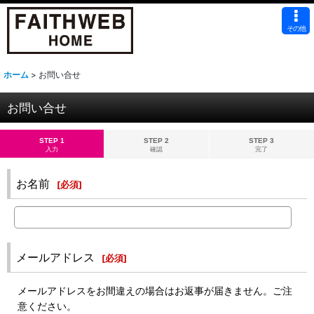
その他
ホーム
>
お問い合せ
お問い合せ
STEP 1
STEP 2
STEP 3
入力
確認
完了
お名前
[
必須
]
メールアドレス
[
必須
]
メールアドレスをお間違えの場合はお返事が届きません。ご注
意ください。