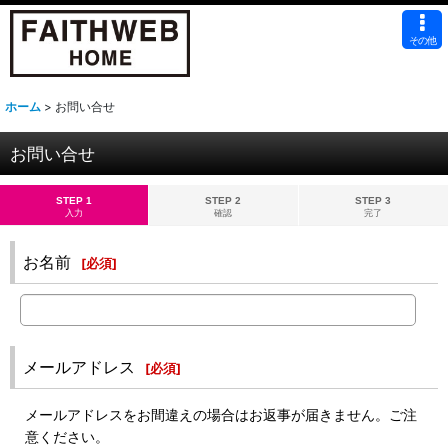
その他
ホーム
>
お問い合せ
お問い合せ
STEP 1
STEP 2
STEP 3
入力
確認
完了
お名前
[
必須
]
メールアドレス
[
必須
]
メールアドレスをお間違えの場合はお返事が届きません。ご注
意ください。