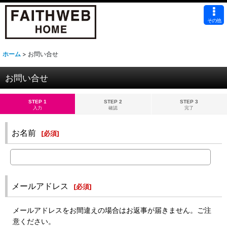
その他
ホーム
>
お問い合せ
お問い合せ
STEP 1
STEP 2
STEP 3
入力
確認
完了
お名前
[
必須
]
メールアドレス
[
必須
]
メールアドレスをお間違えの場合はお返事が届きません。ご注
意ください。