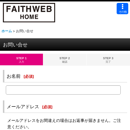
その他
ホーム
>
お問い合せ
お問い合せ
STEP 1
STEP 2
STEP 3
入力
確認
完了
お名前
[
必須
]
メールアドレス
[
必須
]
メールアドレスをお間違えの場合はお返事が届きません。ご注
意ください。