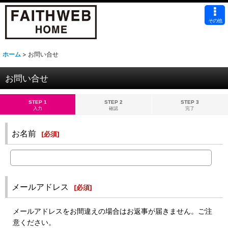
その他
ホーム
>
お問い合せ
お問い合せ
STEP 1
STEP 2
STEP 3
入力
確認
完了
お名前
[
必須
]
メールアドレス
[
必須
]
メールアドレスをお間違えの場合はお返事が届きません。ご注
意ください。