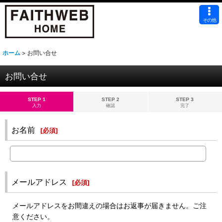
その他
ホーム
>
お問い合せ
お問い合せ
STEP 1
STEP 2
STEP 3
入力
確認
完了
お名前
[
必須
]
メールアドレス
[
必須
]
メールアドレスをお間違えの場合はお返事が届きません。ご注
意ください。