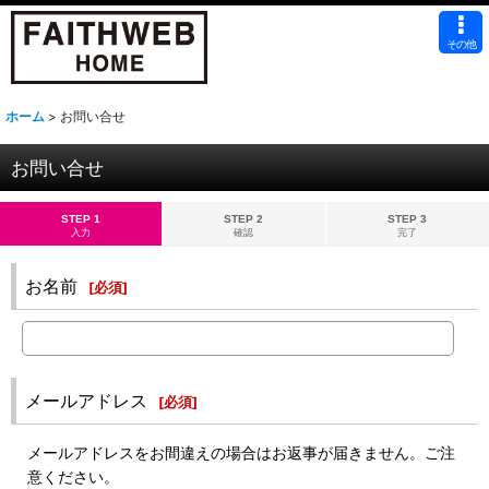
その他
ホーム
>
お問い合せ
お問い合せ
STEP 1
STEP 2
STEP 3
入力
確認
完了
お名前
[
必須
]
メールアドレス
[
必須
]
メールアドレスをお間違えの場合はお返事が届きません。ご注
意ください。