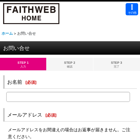
その他
ホーム
>
お問い合せ
お問い合せ
STEP 1
STEP 2
STEP 3
入力
確認
完了
お名前
[
必須
]
メールアドレス
[
必須
]
メールアドレスをお間違えの場合はお返事が届きません。ご注
意ください。