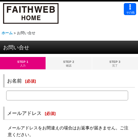
その他
ホーム
>
お問い合せ
お問い合せ
STEP 1
STEP 2
STEP 3
入力
確認
完了
お名前
[
必須
]
メールアドレス
[
必須
]
メールアドレスをお間違えの場合はお返事が届きません。ご注
意ください。