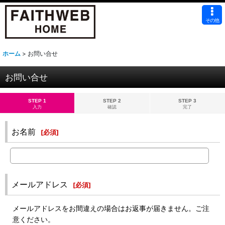
その他
ホーム
>
お問い合せ
お問い合せ
STEP 1
STEP 2
STEP 3
入力
確認
完了
お名前
[
必須
]
メールアドレス
[
必須
]
メールアドレスをお間違えの場合はお返事が届きません。ご注
意ください。