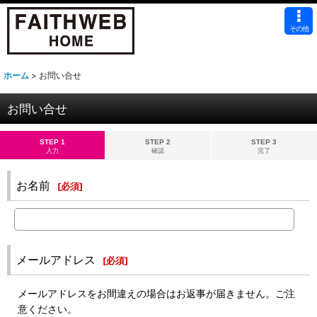
その他
ホーム
>
お問い合せ
お問い合せ
STEP 1
STEP 2
STEP 3
入力
確認
完了
お名前
[
必須
]
メールアドレス
[
必須
]
メールアドレスをお間違えの場合はお返事が届きません。ご注
意ください。